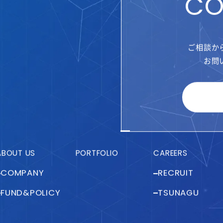
CO
ご相談か
お問
ABOUT US
PORTFOLIO
CAREERS
COMPANY
RECRUIT
FUND&POLICY
TSUNAGU